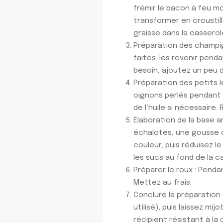
frémir le bacon à feu m
transformer en croustil
graisse dans la casserol
Préparation des champig
faites-les revenir pendan
besoin, ajoutez un peu d
Préparation des petits l
oignons perlés pendant 
de l’huile si nécessaire.
Élaboration de la base a
échalotes, une gousse d’
couleur, puis réduisez l
les sucs au fond de la cas
Préparer le roux : Penda
Mettez au frais.
Conclure la préparation d
utilisé), puis laissez mi
récipient résistant à la 