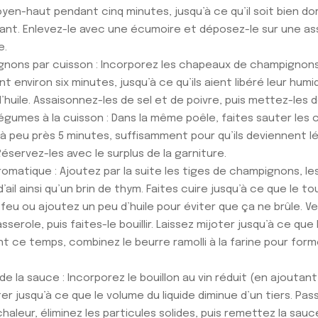
oyen-haut pendant cinq minutes, jusqu’à ce qu’il soit bien 
lant. Enlevez-le avec une écumoire et déposez-le sur une ass
e.
nons par cuisson : Incorporez les chapeaux de champignons à
t environ six minutes, jusqu’à ce qu’ils aient libéré leur humi
’huile. Assaisonnez-les de sel et de poivre, puis mettez-les 
égumes à la cuisson : Dans la même poêle, faites sauter les
à peu près 5 minutes, suffisamment pour qu’ils deviennent 
 Réservez-les avec le surplus de la garniture.
romatique : Ajoutez par la suite les tiges de champignons, l
ail ainsi qu’un brin de thym. Faites cuire jusqu’à ce que le
e feu ou ajoutez un peu d’huile pour éviter que ça ne brûle. Ve
serole, puis faites-le bouillir. Laissez mijoter jusqu’à ce que l
nt ce temps, combinez le beurre ramolli à la farine pour for
e la sauce : Incorporez le bouillon au vin réduit (en ajoutant
joter jusqu’à ce que le volume du liquide diminue d’un tiers. Pa
chaleur, éliminez les particules solides, puis remettez la sauc