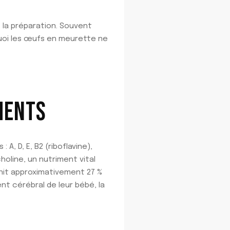
e la préparation. Souvent
rquoi les œufs en meurette ne
MENTS
, D, E, B2 (riboflavine),
choline, un nutriment vital
nit approximativement 27 %
nt cérébral de leur bébé, la