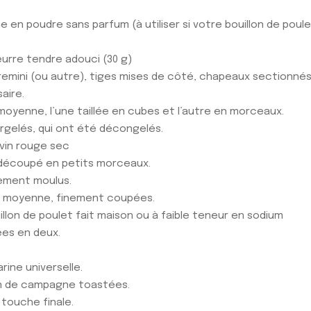
ne en poudre sans parfum (à utiliser si votre bouillon de poul
eurre tendre adouci (30 g)
emini (ou autre), tiges mises de côté, chapeaux sectionnés 
aire.
moyenne, l’une taillée en cubes et l’autre en morceaux.
urgelés, qui ont été décongelés.
 vin rouge sec
découpé en petits morceaux.
hement moulus.
le moyenne, finement coupées.
uillon de poulet fait maison ou à faible teneur en sodium
sées en deux.
arine universelle.
n de campagne toastées.
a touche finale.