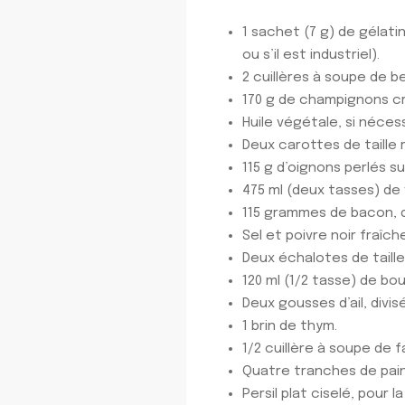
1 sachet (7 g) de gélati
ou s’il est industriel).
2 cuillères à soupe de b
170 g de champignons cr
Huile végétale, si nécess
Deux carottes de taille 
115 g d’oignons perlés s
475 ml (deux tasses) de
115 grammes de bacon, 
Sel et poivre noir fraîc
Deux échalotes de tail
120 ml (1/2 tasse) de bo
Deux gousses d’ail, divi
1 brin de thym.
1/2 cuillère à soupe de f
Quatre tranches de pai
Persil plat ciselé, pour l