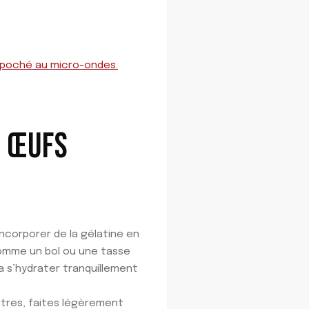
f poché au micro-ondes.
S ŒUFS
incorporer de la gélatine en
 comme un bol ou une tasse
a s’hydrater tranquillement
itres, faites légèrement