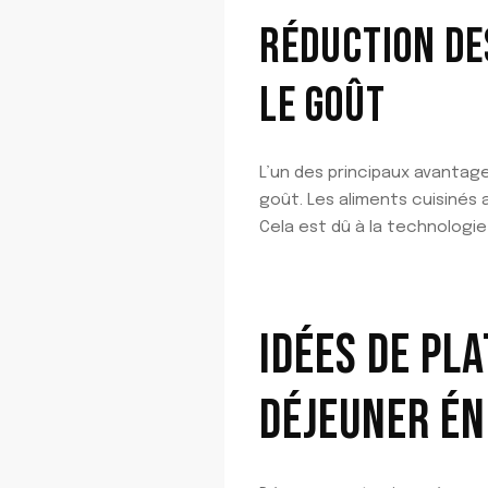
RÉDUCTION DE
LE GOÛT
L’un des principaux avantage
goût. Les aliments cuisinés 
Cela est dû à la technologie
IDÉES DE PLA
DÉJEUNER É