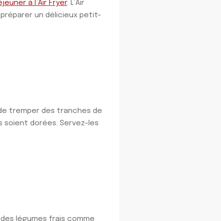
euner à l’Air Fryer
. L’Air
 préparer un délicieux petit-
t de tremper des tranches de
es soient dorées. Servez-les
z des légumes frais comme